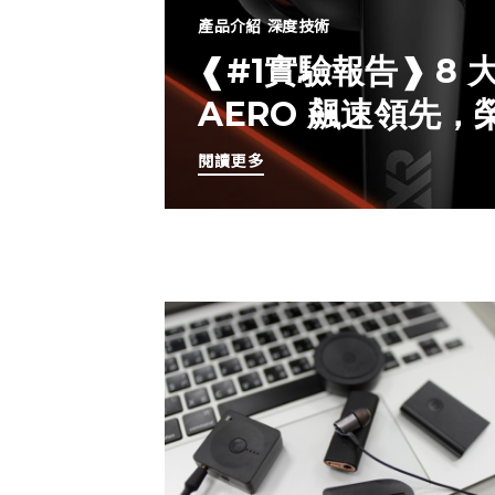
產品介紹
深度技術
❰#1實驗報告❱ 8
AERO 飆速領先
閱讀更多