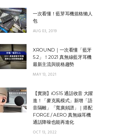
一次看懂！藍芽耳機規格懶人
包
AUG 03, 2019
XROUND｜一次看懂「藍牙
5.2」！2021 真無線藍牙耳機
最新主流與規格趨勢
MAY 13, 2021
【實測】iOS15 通話收音 大躍
進！「麥克風模式」新增「語
音隔離」「寬廣頻譜」｜搭配
FORGE / AERO 真無線耳機
通話降噪也能再進化
OCT 13, 2022