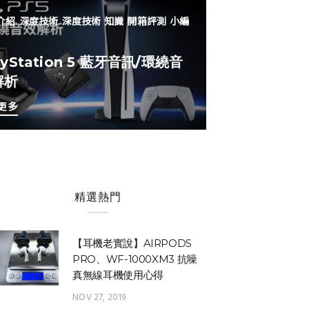
介紹
深度技術
深度技術
知識
開箱評測
小編
ayStation 5 藍牙音訊/環繞音
解析
更多
精選熱門
【耳機老實說】AIRPODS
PRO、WF-1000XM3 抗噪
真無線耳機使用心得
NOV 27, 2019