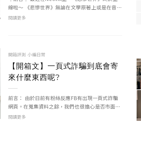
線啦～ 《悲慘世界》無論在文學原著上或是在音樂
劇上都是相當具代表性的作品 電影版除了有安海瑟
閱讀更多
薇以及休傑克曼的巨星精湛演出外，還有聽到飽不
用錢的高品質經典歌曲 當年錯過院線體驗的朋友...
開箱評測
小編日常
【開箱文】一頁式詐騙到底會寄
來什麼東西呢?
前言： 由於日前有粉絲反應FB有出現一頁式詐騙
網頁。在蒐集資料之餘，我們也很擔心是否市面上
真的有盜版的XPUMP，所以嘗試訂購一個來試看
閱讀更多
看。經過了十天的漫長等待，久到小編都快忘記這
件事的時候，突然收到貨運業者通知。 &n...