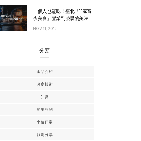
一個人也能吃！臺北「11家宵
夜美食」營業到凌晨的美味
NOV 11, 2019
分類
產品介紹
深度技術
知識
開箱評測
小編日常
影劇分享