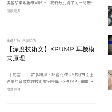
牌藍芽接收器來測試。 我們分別買了同一間廠商
但規格不同的產品，價位都落在台幣500上下，外
閱讀更多
型基本上大同小異，都是黑黑的一塊XD主要差別在
於藍芽的版本和AAC的支...
產品介紹
深度技術
【深度技術文】XPUMP 耳機模
式原理
｜前言｜ 許多粉絲，都會問XPUMP跟市面上
往常的音效處理技術有何差異，XPUMP不同於往
常3D音效處理產品，一般的3D音效產品，通常只
閱讀更多
針對耳機，或是喇叭單一的使用情境來設計；而...