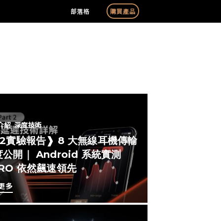
部落格
購買產品
介紹
深度技術
#2實驗報告❱ 8 大無線耳機傳輸
公開｜ Android 系統實測
ERO 依然飆速領先
更多