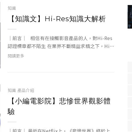
知識
【知識文】Hi-Res知識大解析
｜前言｜ 相信有在接觸影音產品的人，對Hi-Res
認證標章都不陌生 在業界不斷精益求精之下，Hi-
Res的專業認證已成了產品的必備要件 但，你對
閱讀更多
Hi-Res認證的了解有多少呢？ 今天就帶大家完整
解析Hi-Res的相關...
知識
產品介紹
【小編電影院】悲慘世界觀影體
驗
｜前言｜ 最近在Netflix上，《悲慘世界》終於上