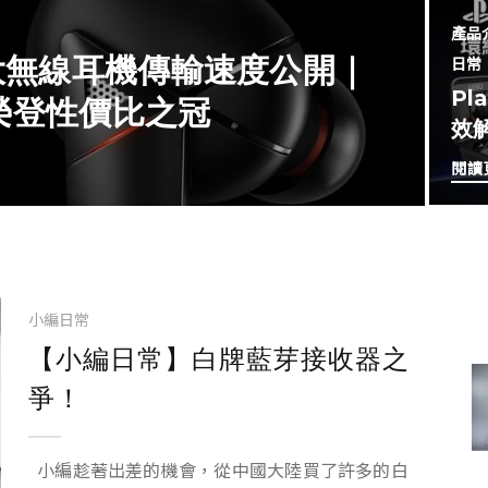
產品
 大無線耳機傳輸速度公開｜
日常
Pl
，榮登性價比之冠
效
閱讀
小編日常
【小編日常】白牌藍芽接收器之
爭！
小編趁著出差的機會，從中國大陸買了許多的白