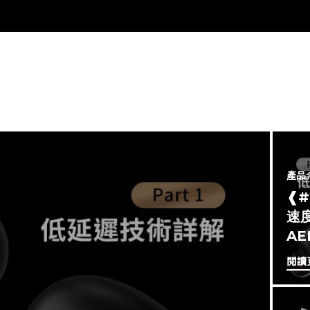
產品
❰
速度
A
閱讀