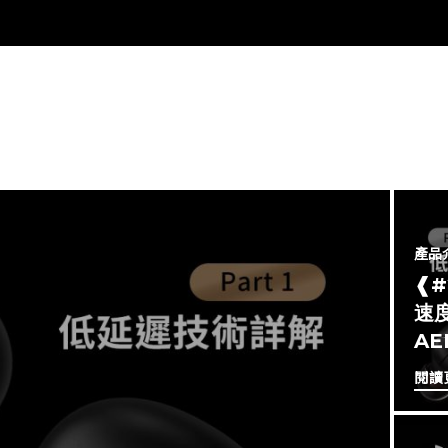
產品
❰
速度
A
閱讀