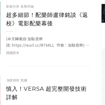
影劇分享
音樂評論
超多細節！配樂師盧律銘談《返
校》電影配樂幕後
(本文轉載自 加點音樂
誌: https://reurl.cc/M7kKLL 作者：加點音樂) 以
白色恐怖時期的為背景的校園政治題材，由同名遊
閱讀更多
戲改編的電影《返校》，在首周末 3 天就創下全台
6770 萬的票...
深度技術
知識
慎入！VERSA 超完整開發技術
詳解