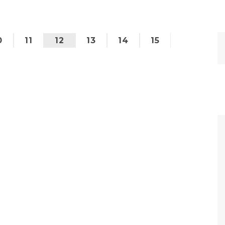
的人聽見了。 （文章內容轉載自：【嘻哈專欄】從
金曲獎回顧...
0
11
12
13
14
15