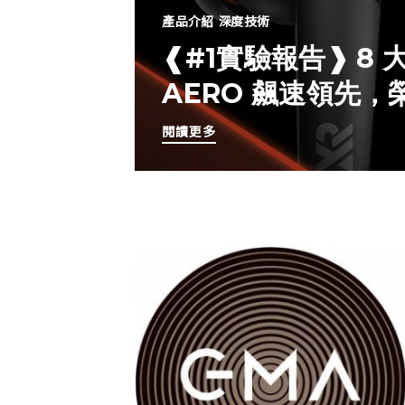
產品介紹
深度技術
❰#1實驗報告❱ 8
AERO 飆速領先
閱讀更多