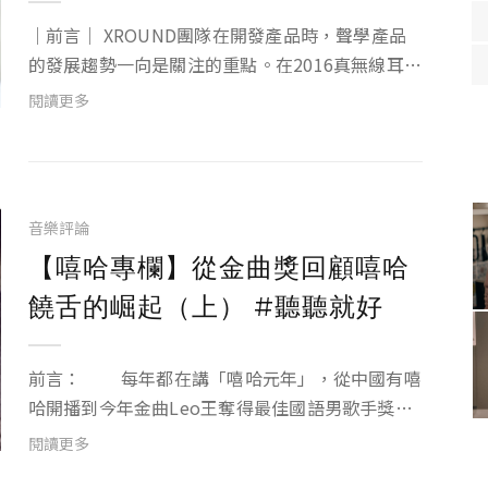
｜前言｜ XROUND團隊在開發產品時，聲學產品
的發展趨勢一向是關注的重點。在2016真無線耳機
開始萌芽時，便已經在注意此類產品的發展。在品
閱讀更多
牌經營之初，就已經收到粉絲們希望我們推出真無
線藍牙耳機的需求。早期的真無線藍牙耳機，有體
積過大、音...
音樂評論
【嘻哈專欄】從金曲獎回顧嘻哈
饒舌的崛起（上） #聽聽就好
前言： 每年都在講「嘻哈元年」，從中國有嘻
哈開播到今年金曲Leo王奪得最佳國語男歌手獎，
其實嘻哈一直都在，只是在最近透過更多平台的幫
閱讀更多
助下，嘻哈這樣的曲風被更多以前只聽較主流音樂