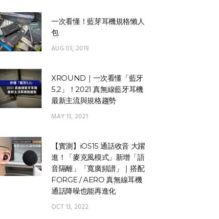
一次看懂！藍芽耳機規格懶人
包
AUG 03, 2019
XROUND｜一次看懂「藍牙
5.2」！2021 真無線藍牙耳機
最新主流與規格趨勢
MAY 13, 2021
【實測】iOS15 通話收音 大躍
進！「麥克風模式」新增「語
音隔離」「寬廣頻譜」｜搭配
FORGE / AERO 真無線耳機
通話降噪也能再進化
OCT 13, 2022