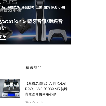
介紹
深度技術
深度技術
知識
開箱評測
小編
ayStation 5 藍牙音訊/環繞音
解析
更多
精選熱門
【耳機老實說】AIRPODS
PRO、WF-1000XM3 抗噪
真無線耳機使用心得
NOV 27, 2019