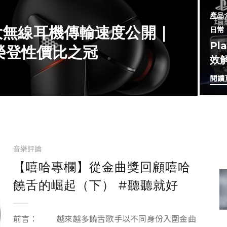
產品
 大無線耳機傳輸速度公開｜
日常
Pl
，榮登性價比之冠
效
閱讀
音樂評論
【嘻哈專欄】從金曲獎回顧嘻哈
饒舌的崛起（下） #聽聽就好
前言： 越來越多饒舌歌手以不同身份入圍金曲