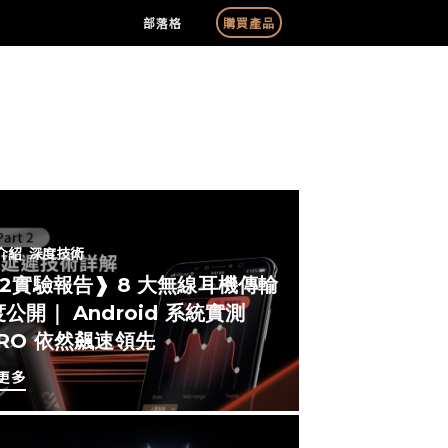
部落格
購買產品
介紹
深度技術
#2實驗報告❱ 8 大無線耳機傳輸
公開｜ Android 系統實測
ERO 依然飆速領先
更多