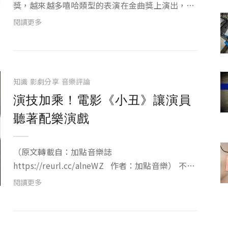
獎，越來越多嘻哈類型的表演在金曲獎上演出，誰
也想不到饒舌已能和主流音樂平起平坐，與主流歌
閱讀更多
手的合作也日益漸多，相信在未來嘻哈音樂的能見
度一定能觸及到更多地方。 「看到Leo王拿下
歌王有一些...
知識
影劇分享
音樂評論
演技加乘！電影《小丑》讓演員
聽著配樂演戲
（原文轉載自：加點音樂誌
https://reurl.cc/alneWZ 作者：加點音樂） 不論
是《超人》、《蝙蝠俠》、還是《神力女超人》，
閱讀更多
DC 許多英雄角色的主題音樂早已深刻烙印在觀眾
的腦海裡，成為電影的標誌...