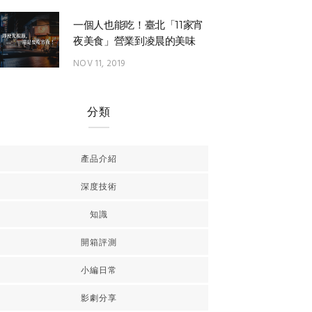
一個人也能吃！臺北「11家宵
夜美食」營業到凌晨的美味
NOV 11, 2019
分類
產品介紹
深度技術
知識
開箱評測
小編日常
影劇分享