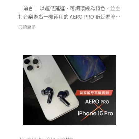
｜前言｜ 以超低延遲、可調環繞為特色，並主
打音樂遊戲一機兩用的 AERO PRO 低延遲降噪
耳機，在短短一個多月的預購期間內，就吸引
閱讀更多
超過 7000 人的支持，總預購金額也超過 2200
萬，感謝各位朋友的熱情支持。為了讓各位朋
友能在第一...