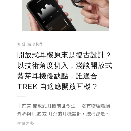
知識
深度技術
開放式耳機原來是復古設計？
以技術角度切入，淺談開放式
藍芽耳機優缺點，誰適合
TREK 自適應開放耳機 ?
｜前言 開放式耳機前世今生｜ 沒有物理隔絕
外界與耳道 或 耳朵的耳機設計，統稱都是開
放式耳機。 耳機「開放式」「氣導式」的設
閱讀更多
計，其實並非近兩年才出現的產物，早在