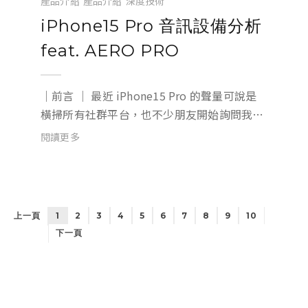
產品介紹
產品介紹
深度技術
iPhone15 Pro 音訊設備分析
feat. AERO PRO
｜前言 ｜ 最近 iPhone15 Pro 的聲量可說是
橫掃所有社群平台，也不少朋友開始詢問我
們，AERO PRO 是否能夠支援 iPhone15 Pro
閱讀更多
？Lighting 改 Type-C 對音訊有什麼幫助？為
了解決大家的疑惑，我們特...
上一頁
1
2
3
4
5
6
7
8
9
10
下一頁