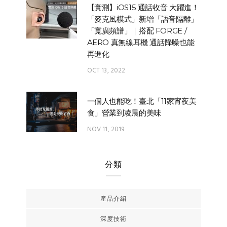
【實測】iOS15 通話收音 大躍進！
「麥克風模式」新增「語音隔離」
「寬廣頻譜」｜搭配 FORGE /
AERO 真無線耳機 通話降噪也能
再進化
OCT 13, 2022
一個人也能吃！臺北「11家宵夜美
食」營業到凌晨的美味
NOV 11, 2019
分類
產品介紹
深度技術