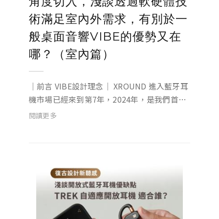
角度切入，淺談透過軟硬體技
術滿足室內外需求，有別於一
般桌面音響VIBE的優勢又在
哪？（室內篇）
｜前言 VIBE設計理念｜ XROUND 進入藍牙耳
機市場已經來到第7年，2024年，是我們首次
跨足藍牙音響領域，始終恪守「重新定義聆聽
閱讀更多
體驗」的品牌核心理念，為我們的用戶打造出
更優秀與眾不同的產品。 『桌面音響』，一個
被市場遺忘許久的產...