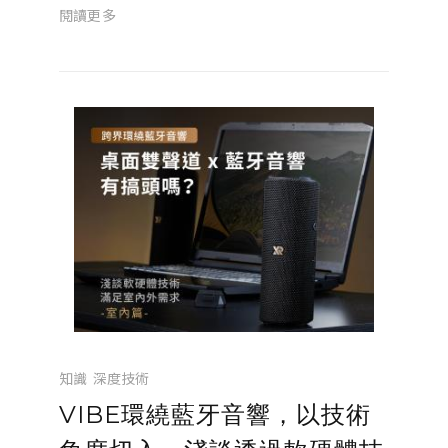
耳機 VERSA 開始，就致力於重新打造運動場
閱讀更多
景下的聆聽體驗，始終恪守品牌核心理念。如
今，FORGE PRO 的誕生，將這一系列...
知識
深度技術
VIBE環繞藍牙音響，以技術