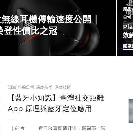
產品
 大無線耳機傳輸速度公開｜
日常
Pl
，榮登性價比之冠
效
閱讀
知識
小編日常
深度技術
深度技術
【藍牙小知識】臺灣社交距離
App 原理與藍牙定位應用
｜前言｜ 近日台灣疫情升溫，衛福部上架