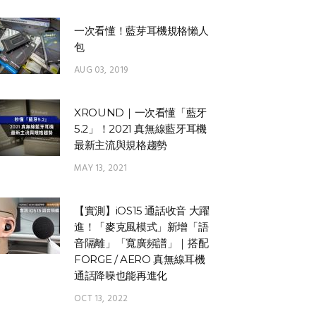
一次看懂！藍芽耳機規格懶人
包
AUG 03, 2019
XROUND｜一次看懂「藍牙
5.2」！2021 真無線藍牙耳機
最新主流與規格趨勢
MAY 13, 2021
【實測】iOS15 通話收音 大躍
進！「麥克風模式」新增「語
音隔離」「寬廣頻譜」｜搭配
FORGE / AERO 真無線耳機
通話降噪也能再進化
OCT 13, 2022