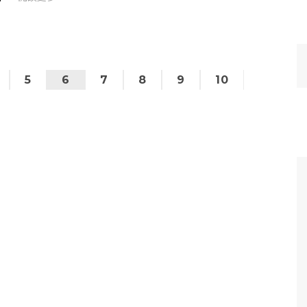
本老司機社團來說應該都是很熟悉的老生常談。 由
於 VERSA 定位是運動生活用耳機，「久戴舒適、
穩固...
5
6
7
8
9
10