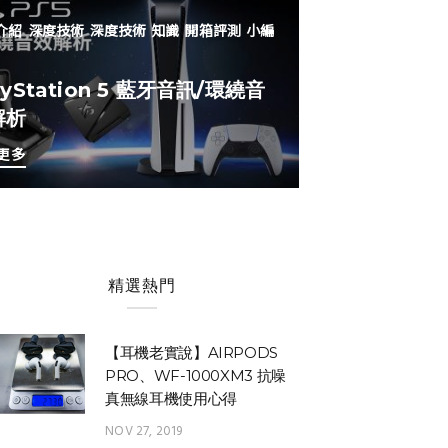
介紹
深度技術
深度技術
知識
開箱評測
小編
ayStation 5 藍牙音訊/環繞音
解析
更多
精選熱門
【耳機老實說】AIRPODS
PRO、WF-1000XM3 抗噪
真無線耳機使用心得
NOV 27, 2019