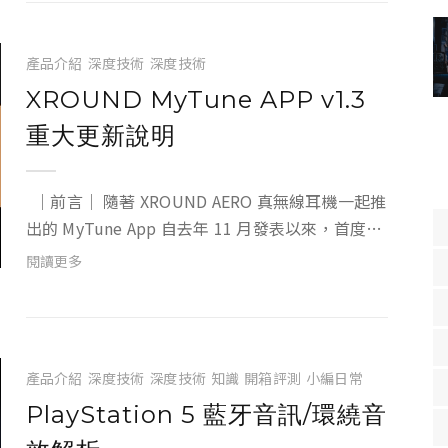
最新藍牙...
產品介紹
深度技術
深度技術
XROUND MyTune APP v1.3
重大更新說明
｜前言｜ 隨著 XROUND AERO 真無線耳機一起推
出的 MyTune App 自去年 11 月發表以來，首度迎
來重大功能更新，除了原有的：XROUND Lite™ 實
閱讀更多
境音效 / EQ自定義設定 / XR...
產品介紹
深度技術
深度技術
知識
開箱評測
小編日常
PlayStation 5 藍牙音訊/環繞音