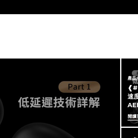
產品
❰
速度
A
閱讀