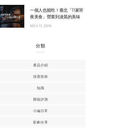
一個人也能吃！臺北「11家宵
夜美食」營業到凌晨的美味
NOV 11, 2019
分類
產品介紹
深度技術
知識
開箱評測
小編日常
影劇分享