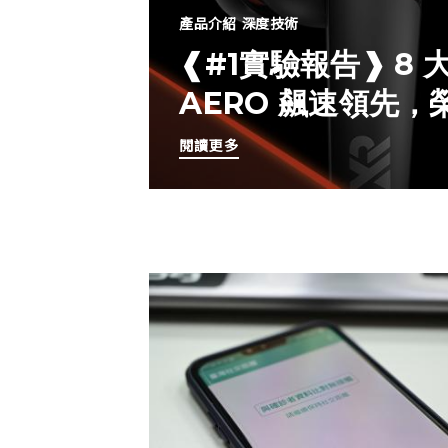
產品介紹
深度技術
❰#1實驗報告❱ 8
AERO 飆速領先
閱讀更多