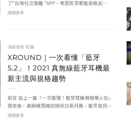
了"台灣社交距離 "APP，希望民眾都能安裝此
APP，來讓民眾掌握自身與COVID19 確診者接觸情
閱讀更多
形。小編看...
深度技術
知識
XROUND｜一次看懂「藍牙
5.2」！2021 真無線藍牙耳機最
新主流與規格趨勢
前言 自上一篇「一次看懂！藍芽耳機規格懶人包」
發表後，真無線耳機的技術日新月異，藍牙音訊技
術持續演進， 例如：AERO所採用的低延遲藍牙技
閱讀更多
術、抗噪真無線耳機產品項逐漸增加。而在2020
年，藍牙技術聯盟發表了「藍牙5.2」，並宣布了