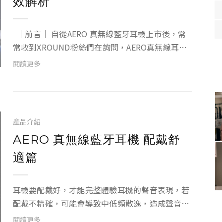
效解析
｜前言｜ 自從AERO 真無線藍牙耳機上市後，常
常收到XROUND粉絲們在詢問，AERO真無線耳機
是否能支援Sony PlayStation 5(PS5)? PS5的環繞
閱讀更多
音效到底有沒有效果?，為了回答粉絲們的問題，
小編...
產品介紹
AERO 真無線藍牙耳機 配戴舒
適篇
耳機要配戴好，才能完整體驗耳機的聲音表現，若
配戴不精確，可能會導致中低頻散逸，造成聲音乾
癟的狀況，更有可能產生舒適度問題 --- 相信這對
閱讀更多