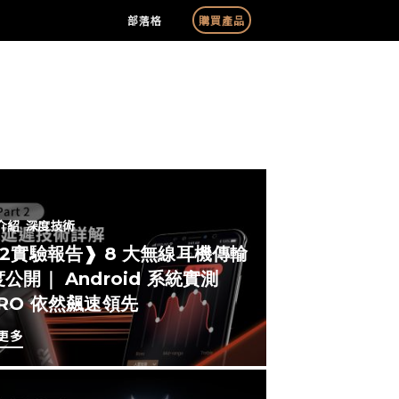
部落格
購買產品
介紹
深度技術
#2實驗報告❱ 8 大無線耳機傳輸
公開｜ Android 系統實測
ERO 依然飆速領先
更多