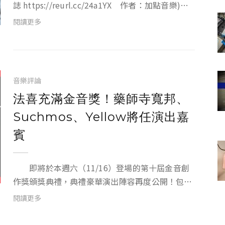
誌 https://reurl.cc/24a1YX 作者：加點音樂)
時隔 39 年，經典電影《鬼店》的續作《安眠醫
閱讀更多
生》在今年 10 月底上映了。這部同樣改編自史蒂
芬金的作品...
音樂評論
法喜充滿金音獎！藥師寺寬邦、
Suchmos、Yellow將任演出嘉
賓
即將於本週六（11/16）登場的第十屆金音創
作獎頒獎典禮，典禮豪華演出陣容再度公開！包括
當紅日本潮流文化代表「Suchmos」、爆紅超脫
閱讀更多
系音樂和尚「藥師寺寬邦」、音樂才女「Julia 吳
卓源」、金曲最佳單曲製作人 YELLOW 主唱「黃...