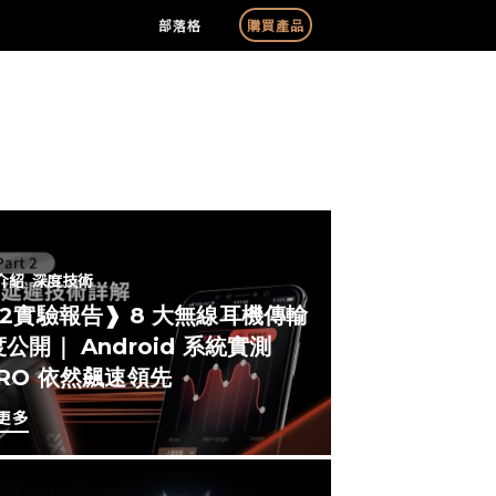
部落格
購買產品
介紹
深度技術
#2實驗報告❱ 8 大無線耳機傳輸
公開｜ Android 系統實測
ERO 依然飆速領先
更多