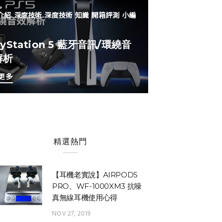
介紹
深度技術
深度技術
知識
開箱評測
小編
ayStation 5 藍牙音訊/環繞音
解析
更多
精選熱門
【耳機老實說】AIRPODS
PRO、WF-1000XM3 抗噪
真無線耳機使用心得
NOV 27, 2019