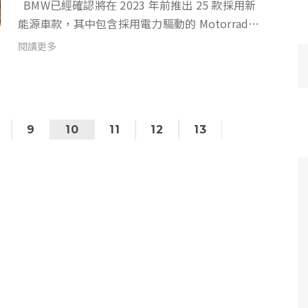
BMW已經確認將在 2023 年前推出 25 款採用新
能源車款，其中包含採用電力驅動的 Motorrad
Vision DC Roadster 二輪車輛，以及概念跑車
閱讀更多
BMW Vision M NEXT。而為了讓旗下電動車能...
9
10
11
12
13