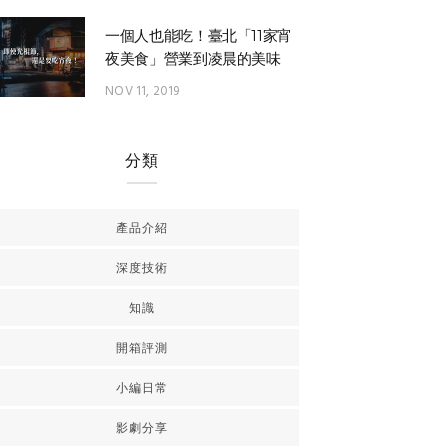
一個人也能吃！臺北「11家宵
夜美食」營業到凌晨的美味
NOV 11, 2019
分類
產品介紹
深度技術
知識
開箱評測
小編日常
影劇分享