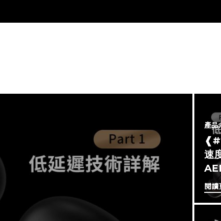
產品
❰
速度
A
閱讀