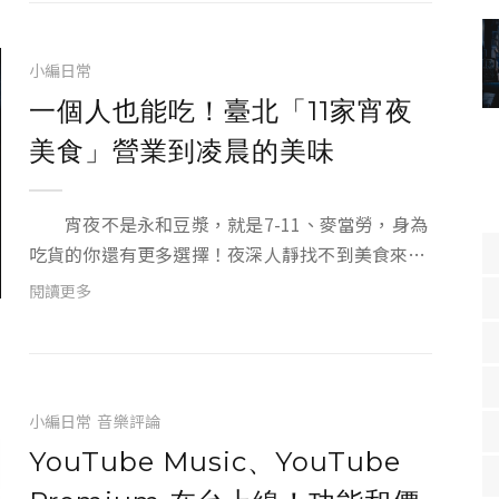
小編日常
一個人也能吃！臺北「11家宵夜
美食」營業到凌晨的美味
宵夜不是永和豆漿，就是7-11、麥當勞，身為
吃貨的你還有更多選擇！夜深人靜找不到美食來填
補肚子餓的空虛，這幾家台灣平價美食，全部營業
閱讀更多
到凌晨喔，下次揪起朋友、同事，一起打牙祭吧！
1. 牛肉麵．雞湯 位在市民大道的「牛...
小編日常
音樂評論
YouTube Music、YouTube