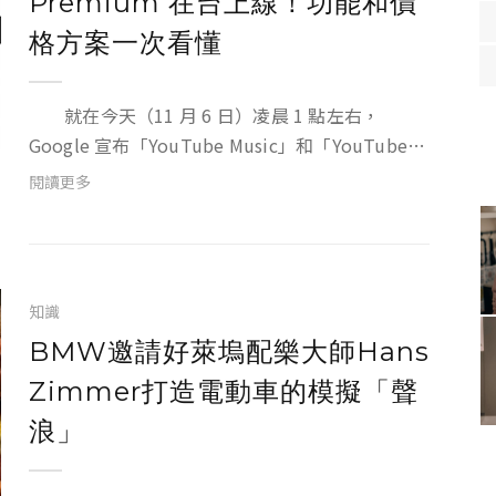
Premium 在台上線！功能和價
格方案一次看懂
就在今天（11 月 6 日）凌晨 1 點左右，
Google 宣布「YouTube Music」和「YouTube
Premium」全新串流服務正式在台上線！前者主
閱讀更多
打音樂，分為免費和付費兩種；後者則是付費版
YouTube 而且還包含了音...
知識
BMW邀請好萊塢配樂大師Hans
Zimmer打造電動車的模擬「聲
浪」