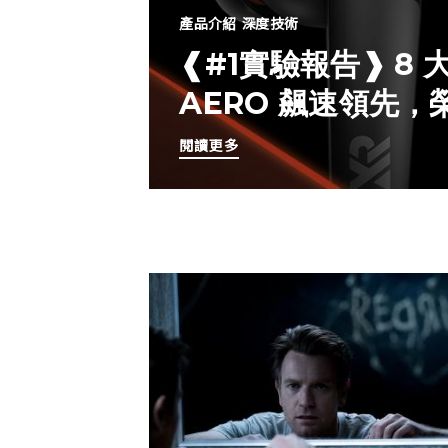
產品介紹
深度技術
❰#1實驗報告❱ 8
AERO 飆速領先
閱讀更多