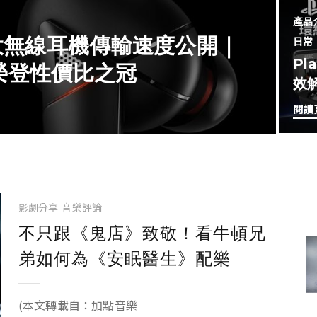
產品
 大無線耳機傳輸速度公開｜
日常
Pl
，榮登性價比之冠
效
閱讀
影劇分享
音樂評論
不只跟《鬼店》致敬！看牛頓兄
弟如何為《安眠醫生》配樂
(本文轉載自：加點音樂