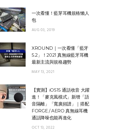
一次看懂！藍芽耳機規格懶人
包
AUG 03, 2019
XROUND｜一次看懂「藍牙
5.2」！2021 真無線藍牙耳機
最新主流與規格趨勢
MAY 13, 2021
【實測】iOS15 通話收音 大躍
進！「麥克風模式」新增「語
音隔離」「寬廣頻譜」｜搭配
FORGE / AERO 真無線耳機
通話降噪也能再進化
OCT 13, 2022