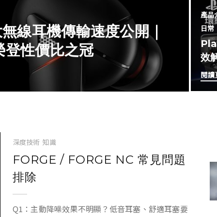
產品
 大無線耳機傳輸速度公開｜
日常
Pl
，榮登性價比之冠
效
閱讀
深度技術
知識
FORGE / FORGE NC 常見問題
排除
Q1：主動降噪效果不明顯？低音耳塞、舒適耳塞要