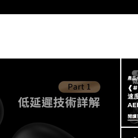
產品
❰
速度
A
閱讀