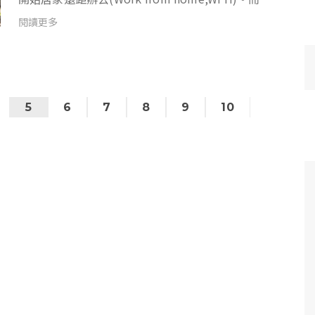
家上班、遠距視訊會議的次數也陸續增加，若視訊
閱讀更多
會議時，收音不清楚、或是旁邊有小孩吵鬧、鍵盤
敲擊聲，都會降低溝通...
5
6
7
8
9
10