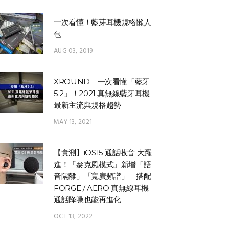
一次看懂！藍芽耳機規格懶人
包
AUG 03, 2019
XROUND｜一次看懂「藍牙
5.2」！2021 真無線藍牙耳機
最新主流與規格趨勢
MAY 13, 2021
【實測】iOS15 通話收音 大躍
進！「麥克風模式」新增「語
音隔離」「寬廣頻譜」｜搭配
FORGE / AERO 真無線耳機
通話降噪也能再進化
OCT 13, 2022