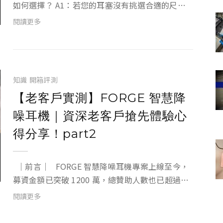
如何選擇？ A1：若您的耳塞沒有挑選合適的尺
寸，可能會造成降噪無感。此時請您重新挑選耳塞
閱讀更多
配戴，另外耳塞樣式也會影響到降噪效果，低音耳
塞講求低頻與氣密度，主動降噪與隔音的效果會更
好；舒適耳塞追求...
知識
開箱評測
【老客戶實測】FORGE 智慧降
噪耳機｜資深老客戶搶先體驗心
得分享！part2
｜前言｜ FORGE 智慧降噪耳機專案上線至今，
募資金額已突破 1200 萬，總贊助人數也已超過
4500 人。一切都要感謝各位 XROUND 粉絲們熱情
閱讀更多
的支持！ 為了讓大家更了解本次的新品，我們也速
速送上...