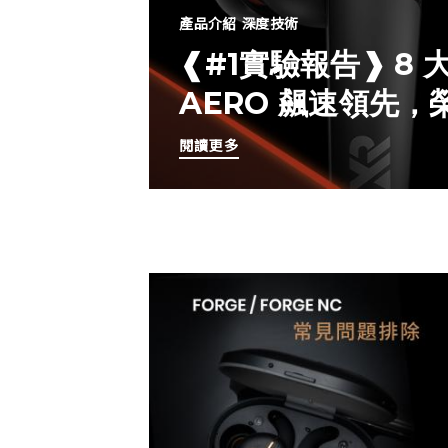
產品介紹
深度技術
❰#1實驗報告❱ 8
AERO 飆速領先
閱讀更多