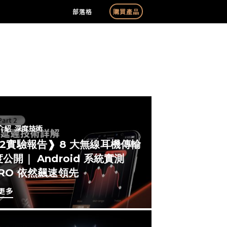
部落格
購買產品
介紹
深度技術
#2實驗報告❱ 8 大無線耳機傳輸
公開｜ Android 系統實測
ERO 依然飆速領先
更多