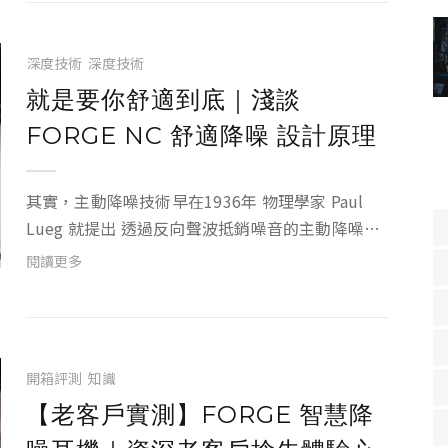
深度技術
深度技術
就是要你舒適到底｜淺談
FORGE NC 舒適降噪 設計原理
其實，主動降噪技術早在1936年 物理學家 Paul
Lueg 就提出 透過反向聲波抵銷噪音的主動降噪專
利。不過，直到1989年，全球知名聲學品牌 Bose
閱讀更多
創辦人 Dr. Amar G. Bose 推出世界上第一款主動降
噪(ANC) 耳...
開箱評測
知識
【老客戶實測】FORGE 智慧降