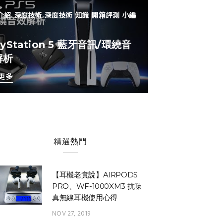
介紹
深度技術
深度技術
知識
開箱評測
小編
ayStation 5 藍牙音訊/環繞音
解析
更多
精選熱門
【耳機老實說】AIRPODS
PRO、WF-1000XM3 抗噪
真無線耳機使用心得
NOV 27, 2019