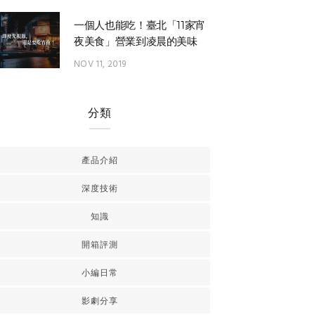
一個人也能吃！臺北「11家宵
夜美食」營業到凌晨的美味
NOV 11, 2019
分類
產品介紹
深度技術
知識
開箱評測
小編日常
影劇分享