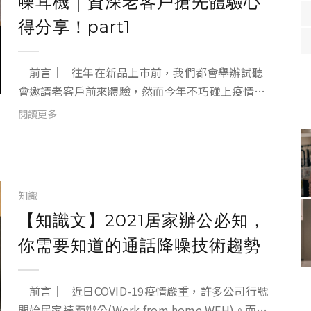
噪耳機｜資深老客戶搶先體驗心
得分享！part1
｜前言｜ 往年在新品上市前，我們都會舉辦試聽
會邀請老客戶前來體驗，然而今年不巧碰上疫情升
溫，無法像過去一樣舉辦實體活動、和大家一起共
閱讀更多
襄盛舉。為了讓大家更了解本次的新品「FORGE
智慧降噪耳機」，我們努力尋找替代方案，最後...
知識
【知識文】2021居家辦公必知，
你需要知道的通話降噪技術趨勢
｜前言｜ 近日COVID-19疫情嚴重，許多公司行號
開始居家遠距辦公(Work from home,WFH)。而在