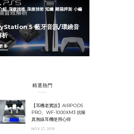
介紹
深度技術
深度技術
知識
開箱評測
小編
ayStation 5 藍牙音訊/環繞音
解析
更多
精選熱門
【耳機老實說】AIRPODS
PRO、WF-1000XM3 抗噪
真無線耳機使用心得
NOV 27, 2019