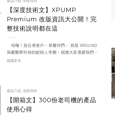
產品介紹
深度技術
【深度技術文】XPUMP
Premium 改版資訊大公開！完
整技術說明都在這
哈囉！各位老客戶、新夥伴們， 我是 XROUND
英霸聲學科技的創辦人李鵬，感謝大家喜歡我們初
代XPUMP，在初代銷售的期間，我們一直不斷地
閱讀更多
在吸取各位客戶對我們的建議，並改進新一代的
XPUMP Prem...
產品介紹
深度技術
【開箱文】300份老司機的產品
使用心得