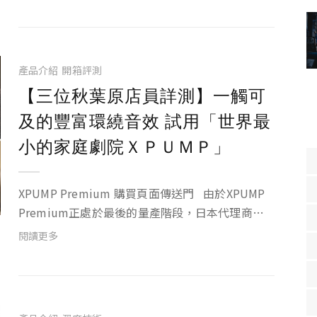
Premium讓日本代理商鋪貨到零售店試賣看看，
沒想到開賣第三天...
產品介紹
開箱評測
【三位秋葉原店員詳測】一觸可
及的豐富環繞音效 試用「世界最
小的家庭劇院ＸＰＵＭＰ」
XPUMP Premium 購買頁面傳送門 由於XPUMP
Premium正處於最後的量產階段，日本代理商又
相當有興趣，因此我們特別釋出500台的XPUMP
閱讀更多
Premium讓日本代理商鋪貨到零售店試賣看看，
沒想到開賣第三天...