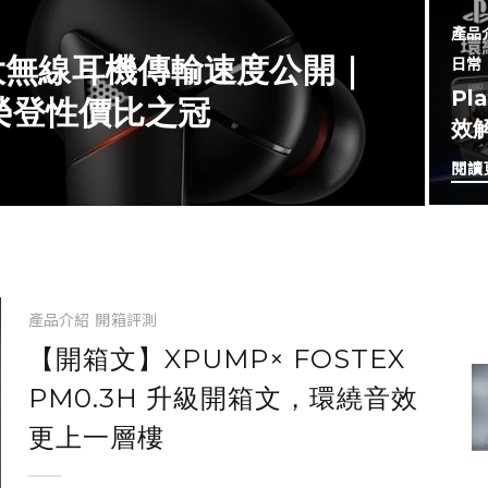
產品
 大無線耳機傳輸速度公開｜
日常
Pl
，榮登性價比之冠
效
閱讀
產品介紹
開箱評測
【開箱文】XPUMP× FOSTEX
PM0.3H 升級開箱文，環繞音效
更上一層樓