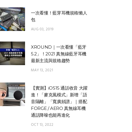
一次看懂！藍芽耳機規格懶人
包
AUG 03, 2019
XROUND｜一次看懂「藍牙
5.2」！2021 真無線藍牙耳機
最新主流與規格趨勢
MAY 13, 2021
【實測】iOS15 通話收音 大躍
進！「麥克風模式」新增「語
音隔離」「寬廣頻譜」｜搭配
FORGE / AERO 真無線耳機
通話降噪也能再進化
OCT 13, 2022