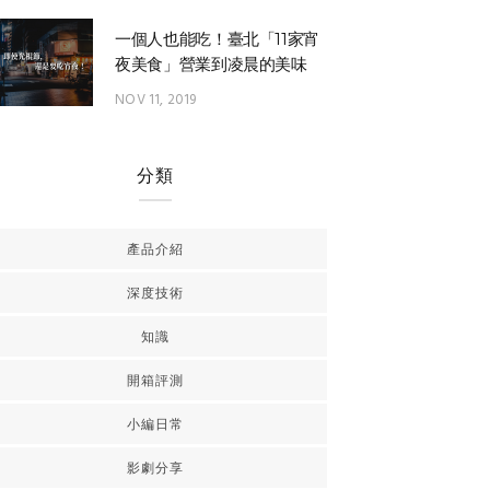
一個人也能吃！臺北「11家宵
夜美食」營業到凌晨的美味
NOV 11, 2019
分類
產品介紹
深度技術
知識
開箱評測
小編日常
影劇分享