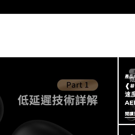
產品
❰
速度
A
閱讀