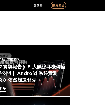
部落格
購買產品
介紹
深度技術
#2實驗報告❱ 8 大無線耳機傳輸
公開｜ Android 系統實測
ERO 依然飆速領先
更多