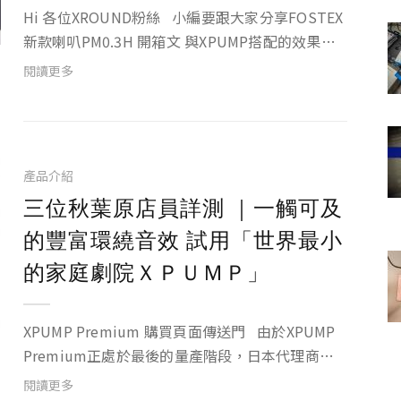
Hi 各位XROUND粉絲 小編要跟大家分享FOSTEX
新款喇叭PM0.3H 開箱文 與XPUMP搭配的效果心
得文 這邊先介紹FOSTEX PM0.3H PM0.3H 是知名
閱讀更多
的Fostex PM0.3...
產品介紹
三位秋葉原店員詳測 ｜一觸可及
的豐富環繞音效 試用「世界最小
的家庭劇院ＸＰＵＭＰ」
XPUMP Premium 購買頁面傳送門 由於XPUMP
Premium正處於最後的量產階段，日本代理商又
相當有興趣，因此我們特別釋出500台的XPUMP
閱讀更多