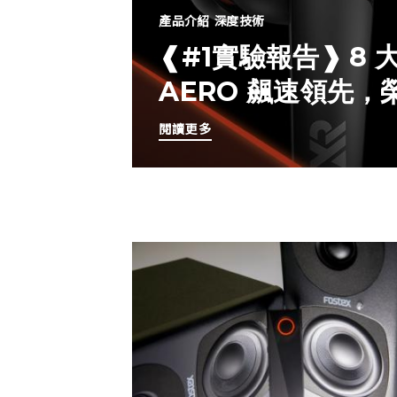
產品介紹
深度技術
❰#1實驗報告❱ 8
AERO 飆速領先
閱讀更多