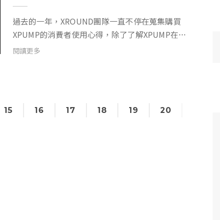
過去的一年，XROUND團隊一直不停在蒐集購買
XPUMP的消費者使用心得，除了了解XPUMP在各
位消費者手上的使用狀態之外，更是我們改進產品
閱讀更多
設計與製造的寶貴建議！ 同時，我們也很感謝過去
全球三萬多名第一代XPUMP購買者給予我們支持
與鼓勵...
15
16
17
18
19
20